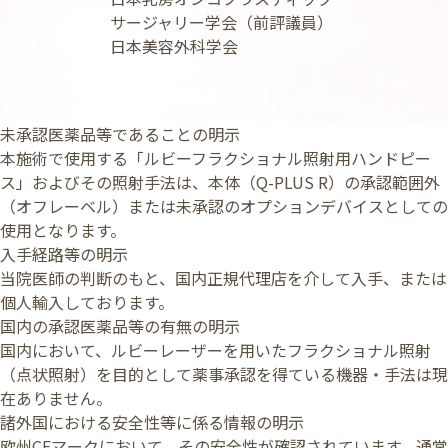
サージャリー学会（前評議員）
日本美容外科学会
未承認医薬品等であることの明示
本施術で使用する「ルビーフラクショナル照射用ハンドピー
ス」およびその照射手法は、本体（Q-PLUS R）の承認範囲外
（オフレーベル）または未承認のオプションデバイスとしての
使用となります。
入手経路等の明示
当院医師の判断のもと、国内正規代理店を介して入手、または
個人輸入しております。
国内の承認医薬品等の有無の明示
国内において、ルビーレーザーを用いたフラクショナル照射
（点状照射）を目的として薬事承認を得ている機器・手法は現
在ありません。
諸外国における安全性等に係る情報の明示
欧州CEマークにおいて、その安全性が確認されています。通常