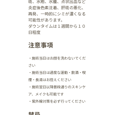
斑、水疱、水腫、点状出血など
炎症後色素沈着、肝斑の悪化、
再発、一時的にシミが濃くなる
可能性があります。
ダウンタイムは１週間から１０
日程度
注意事項
・施術当日はお顔を洗わないでくだ
さい
・施術当日は過度な運動・飲酒・喫
煙・長湯はお控えください
・施術翌日以降普段通りのスキンケ
ア、メイクも可能です
・紫外線対策を必ず行ってください
禁忌