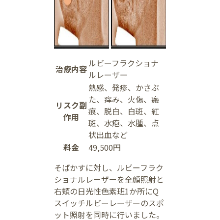
ルビーフラクショナ
治療内容
ルレーザー
熱感、発疹、かさぶ
た、痒み、火傷、瘢
リスク副
痕、脱白、白斑、紅
作用
斑、水疱、水腫、点
状出血など
料金
49,500円
そばかすに対し、ルビーフラク
ショナルレーザーを全顔照射と
右頬の日光性色素班1か所にQ
スイッチルビーレーザーのスポ
ット照射を同時に行いました。